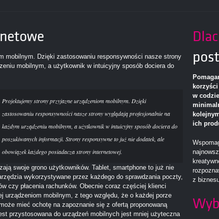
ernetowe
Dla
post
om mobilnym. Dzięki zastosowaniu responsywności nasze strony
zeniu mobilnym, a użytkownik w intuicyjny sposób dociera do
Pomagamy
korzyści
w codzie
Projektujemy strony przyjazne urządzeniom mobilnym. Dzięki
minimal
zastosowaniu responsywności nasze strony wyglądają profesjonalnie na
kolejnym
ich prod
każdym urządzeniu mobilnym, a użytkownik w intuicyjny sposób dociera do
poszukiwanych informacji. Strony responsywne to już nie dodatek, ale
Wspomag
obowiązek każdego posiadacza strony internetowej.
najnowsz
kreatywn
zają swoje grono użytkowników. Tablet, smartphone to już nie
rozpozna
 narzędzia wykorzystywane przez każdego do sprawdzania poczty,
z biznesu
w czy płacenia rachunków. Obecnie coraz częściej klienci
nej urządzeniom mobilnym, z tego względu, że o każdej porze
Wyb
 może mieć ochotę na zapoznanie się z ofertą proponowaną
jest przystosowana do urządzeń mobilnych jest mniej użyteczna