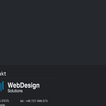
akt
a 2/215,
tel.:
+48 727 498 073
pole