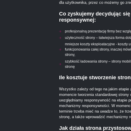
dla użytkownika, przez co możemy go zni
Co zyskujemy decydując się 
responsywnej:
profesjonalną prezentację firmy bez wzgl
użyteczność strony – łatwiejsza forma do
mniejsze koszty eksploatacyjne - koszty
funkcjonowania całej strony, inaczej mów
strony,
szybkość ładowania strony – strony mobil
stronę
Ile kosztuje stworzenie stro
Wszystko zależy od tego na jakim etapie z
momencie tworzenia standardowej strony w
uwzględniamy responsywność na etapie pr
mechanizmy responsywności. W momencie
terminie trzeba mieć na uwadze to, że tr
stronę, a także wprowadzić mechanizmy 
Jak działa strona przystos