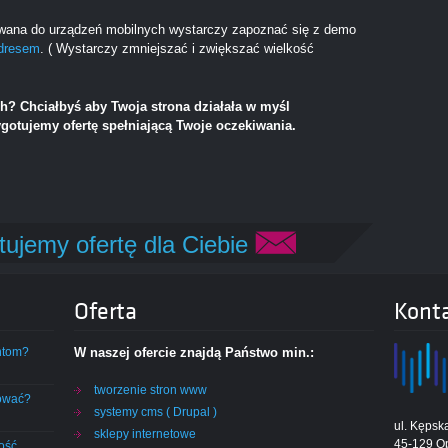
owana do urządzeń mobilnych wystarczy zapoznać się z demo
dresem
. ( Wystarczy zmniejszać i zwiększać wielkość
h? Chciałbyś aby Twoja strona działała w myśl
gotujemy ofertę spełniającą Twoje oczekiwania.
tujemy ofertę dla Ciebie
Oferta
Kont
ntom?
W naszej ofercie znajdą Państwo min.:
tworzenie stron www
tować?
systemy cms ( Drupal )
ul. Kępsk
sklepy internetowe
45-129 O
lość