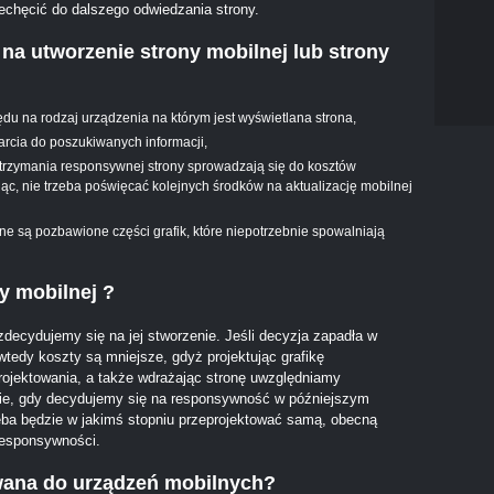
echęcić do dalszego odwiedzania strony.
na utworzenie strony mobilnej lub strony
ędu na rodzaj urządzenia na którym jest wyświetlana strona,
tarcia do poszukiwanych informacji,
 utrzymania responsywnej strony sprowadzają się do kosztów
iąc, nie trzeba poświęcać kolejnych środków na aktualizację mobilnej
ne są pozbawione części grafik, które niepotrzebnie spowalniają
ny mobilnej ?
decydujemy się na jej stworzenie. Jeśli decyzja zapadła w
tedy koszty są mniejsze, gdyż projektując grafikę
ojektowania, a także wdrażając stronę uwzględniamy
, gdy decydujemy się na responsywność w późniejszym
zeba będzie w jakimś stopniu przeprojektować samą, obecną
responsywności.
owana do urządzeń mobilnych?